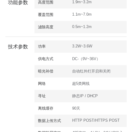
1.9m~3.2m
功能参数
高度范围
1.1m~7.0m
覆盖范围
0.5m~1.2m
滤除高度
3.2W~3.6W
技术参数
功率
供电方式
DC-（9V~36V）
暗光补偿
自动红外灯开启和关闭
网络
超5类网线
寻址
静态IP / DHCP
离线缓存
90天
HTTP POST/HTTPS POST
数据上传方式