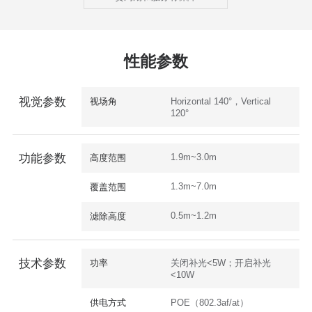
性能参数
视觉参数
视场角
Horizontal 140°，Vertical
120°
1.9m~3.0m
功能参数
高度范围
1.3m~7.0m
覆盖范围
0.5m~1.2m
滤除高度
技术参数
功率
关闭补光<5W；开启补光
<10W
供电方式
POE（802.3af/at）